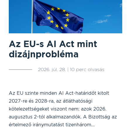
Az EU-s AI Act mint
dizájnprobléma
2026. júl. 28. | 10 perc olvasás
Az EU szinte minden AI Act-határidőt kitolt
2027-re és 2028-ra, az átláthatósági
kötelezettségeket viszont nem: azok 2026.
augusztus 2-tól alkalmazandók. A Bizottság az
értelmező iránymutatást tizenhárom...