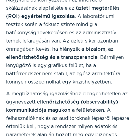
skálázásának alapfeltétele az
üzleti megtérülés
(ROI) egyértelmű igazolása
. A laboratóriumi
tesztek során a fókusz szinte mindig a
hatékonyságnövekedésen és az adminisztratív
terhek lefaragásán van. Az üzleti siker azonban
önmagában kevés, ha
hiányzik a bizalom, az
ellenőrizhetőség és a transzparencia
. Bármilyen
lenyűgöző is egy grafikus felület, ha a
háttérrendszer nem stabil, az egész architektúra
könnyen összeomolhat egy krízishelyzetben.
A megbízhatóság igazolásához elengedhetetlen az
úgynevezett
ellenőrizhetőség (observability)
kommunikációja magukon a felületeken
. A
felhasználóknak és az auditoroknak lépésről lépésre
érteniük kell, hogy a rendszer milyen adatok és
paraméterek alapján hozott meg egy bizonyos