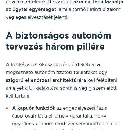
és a félreértelmezett szándék
azonnal lenullázhatja
az ügyfél egyenlegét
, ami a termék iránti bizalom
végleges elvesztését jelenti.
A biztonságos autonóm
tervezés három pillére
A kockázatok kiküszöbölése érdekében a
megbízható autonóm fizetési felületeket egy
szigorú ellenőrzési architektúrára
kell felépíteni,
amelyet a UI kialakítása során is végig szem előtt
kell tartani:
A kapuőr funkciót
az engedélyezési fázis
(approval) látja el, amely garantálja, hogy
egyetlen autonóm rendszer sem indíthat el éles