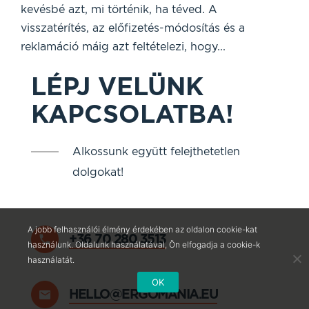
kevésbé azt, mi történik, ha téved. A
visszatérítés, az előfizetés-módosítás és a
reklamáció máig azt feltételezi, hogy...
LÉPJ VELÜNK
KAPCSOLATBA!
Alkossunk együtt felejthetetlen
dolgokat!
A jobb felhasználói élmény érdekében az oldalon cookie-kat
+36 70 280 3513
használunk. Oldalunk használatával, Ön elfogadja a cookie-k
használatát.
OK
HELLO@ERGOMANIA.EU