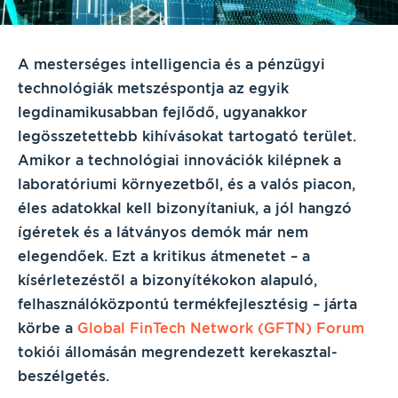
A mesterséges intelligencia és a pénzügyi
technológiák metszéspontja az egyik
legdinamikusabban fejlődő, ugyanakkor
legösszetettebb kihívásokat tartogató terület.
Amikor a technológiai innovációk kilépnek a
laboratóriumi környezetből, és a valós piacon,
éles adatokkal kell bizonyítaniuk, a jól hangzó
ígéretek és a látványos demók már nem
elegendőek. Ezt a kritikus átmenetet – a
kísérletezéstől a bizonyítékokon alapuló,
felhasználóközpontú termékfejlesztésig – járta
körbe a
Global FinTech Network (GFTN) Forum
tokiói állomásán megrendezett kerekasztal-
beszélgetés.