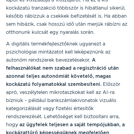
kockázatú tranzakció többször is hibátlanul sikerül,
később rábízzuk a csekkek befizetését is. Ha abban
sem hibázik, csak hosszú idő után merjük rábízni az
otthonunk kulcsát egy nyaralás során.
A digitális termékfejlesztőknek ugyanezt a
pszichológiai mintázatot kell leképeznünk az
autonóm rendszerek bevezetésekor.
A
felhasználókat nem szabad a regisztráció után
azonnal teljes autonómiát követelő, magas
kockázatú folyamatokkal szembesíteni.
Először
apró, veszélytelen mikrotaszkokat kell az AI-ra
bízniuk – például bankszámlakivonatok vizuális
kategorizálását vagy fizetési értesítők
rendszerezését. Lehetőséget kell biztosítani arra,
hogy
az ügyfelek teljesen a saját tempójukban, a
kockázattűrő képességüknek megfelelően