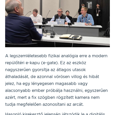
A legszemléletesebb fizikai analógia erre a modern
repülőtéri e-kapu (e-gate). Ez az eszköz
nagyszerűen gyorsítja az átlagos utasok
áthaladását, de azonnal vörösen villog és hibát
jelez, ha egy lényegesen magasabb vagy
alacsonyabb ember próbálja használni, egyszerűen
azért, mert a fix szögben rögzített kamera nem
tudja megfelelően azonosítani az arcát.
Hasonló kirekesztő jelenség játszódik le a digitális