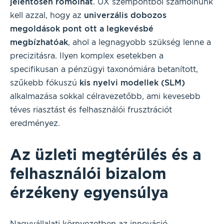
jelentősen romolhat
. UX szempontból számolnunk
kell azzal, hogy az
univerzális dobozos
megoldások pont ott a legkevésbé
megbízhatóak
, ahol a legnagyobb szükség lenne a
precizitásra. Ilyen komplex esetekben a
specifikusan a pénzügyi taxonómiára betanított,
szűkebb fókuszú
kis nyelvi modellek (SLM)
alkalmazása sokkal célravezetőbb, ami kevesebb
téves riasztást és felhasználói frusztrációt
eredményez.
Az üzleti megtérülés és a
felhasználói bizalom
érzékeny egyensúlya
Nagyvállalati környezetben az innováció