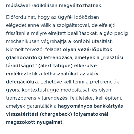
múlásával radikálisan megváltozhatnak
.
Előfordulhat, hogy az ügyfél időközben
elégedetlenné válik a szolgáltatóval, de elfelejti
frissíteni a mélyre elrejtett beállításokat, a gép pedig
mechanikusan végrehajtja a korábbi utasítást.
Kiemelt tervezői feladat
olyan vezérlőpultok
(dashboardok) létrehozása, amelyek a „riasztási
fáradtságot” (alert fatigue) elkerülve
emlékeztetik a felhasználókat az aktív
delegációkra
. Lehetővé kell tenni a preferenciák
gyors, kontextusfüggő módosítását, és olyan
transzparens vitarendezési felületeket kell építeni,
amelyek garantálják a
hagyományos bankkártyás
visszatérítési (chargeback) folyamatoknál
megszokott nyugalmat
.