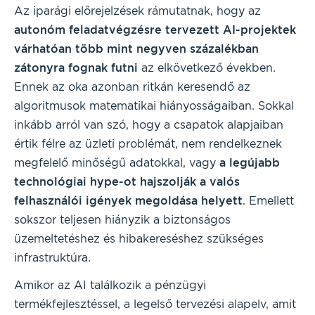
Az iparági előrejelzések rámutatnak, hogy az
autonóm feladatvégzésre tervezett AI-projektek
várhatóan több mint negyven százalékban
zátonyra fognak futni
az elkövetkező években.
Ennek az oka azonban ritkán keresendő az
algoritmusok matematikai hiányosságaiban. Sokkal
inkább arról van szó, hogy a csapatok alapjaiban
értik félre az üzleti problémát, nem rendelkeznek
megfelelő minőségű adatokkal, vagy
a legújabb
technológiai hype-ot hajszolják a valós
felhasználói igények megoldása helyett
. Emellett
sokszor teljesen hiányzik a biztonságos
üzemeltetéshez és hibakereséshez szükséges
infrastruktúra.
Amikor az AI találkozik a pénzügyi
termékfejlesztéssel, a legelső tervezési alapelv, amit