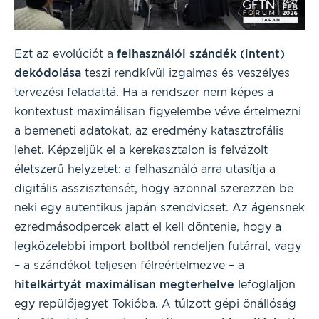
Ezt az evolúciót a
felhasználói szándék (intent)
dekódolása
teszi rendkívül izgalmas és veszélyes
tervezési feladattá. Ha a rendszer nem képes a
kontextust maximálisan figyelembe véve értelmezni
a bemeneti adatokat, az eredmény katasztrofális
lehet. Képzeljük el a kerekasztalon is felvázolt
életszerű helyzetet: a felhasználó arra utasítja a
digitális asszisztensét, hogy azonnal szerezzen be
neki egy autentikus japán szendvicset. Az ágensnek
ezredmásodpercek alatt el kell döntenie, hogy a
legközelebbi import boltból rendeljen futárral, vagy
– a szándékot teljesen félreértelmezve – a
hitelkártyát maximálisan megterhelve
lefoglaljon
egy repülőjegyet Tokióba. A túlzott gépi önállóság