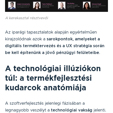
A kerekasztal résztvevői
Az iparági tapasztalatok alapján egyértelműen
kirajzolódnak azok a
sarokpontok, amelyeket a
digitális terméktervezés és a UX stratégia során
be kell építenünk a jövő pénzügyi felületeibe
.
A technológiai illúziókon
túl: a termékfejlesztési
kudarcok anatómiája
A szoftverfejlesztés jelenlegi fázisában a
legnagyobb veszélyt a
technológiai vakság
jelenti.