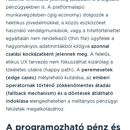
pénzügyekben is. A platformalapú
munkavégzésben (gig economy) dolgozók a
hektikus jövedelmükkel, a közös eszközöket
használó vendégmunkások, vagy a hiteltörténettel
egyáltalán nem rendelkező (thin file) ügyfelek a
hagyományos adatmintákból kilógva
azonnal
csalási kockázatként jelennek meg
. A felelős,
etikus UX tervezés nem fókuszálhat kizárólag a
tökéletes utakra (happy path). A
peremesetek
(edge cases)
mélyreható kutatása, az
emberi
operátornak történő zökkenőmentes átadás
(fallback mechanism) és a döntések átlátható
indoklása
elengedhetetlen a méltányos pénzügyi
felületek megalkotásához.
A programozható pénz és