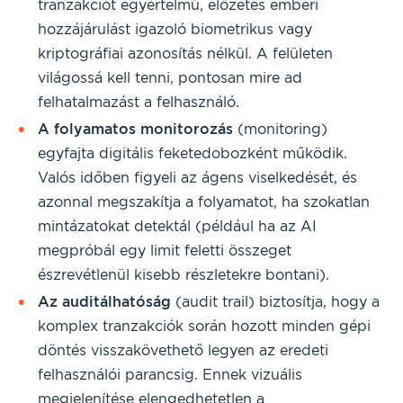
tranzakciót egyértelmű, előzetes emberi
hozzájárulást igazoló biometrikus vagy
kriptográfiai azonosítás nélkül. A felületen
világossá kell tenni, pontosan mire ad
felhatalmazást a felhasználó.
A folyamatos monitorozás
(monitoring)
egyfajta digitális feketedobozként működik.
Valós időben figyeli az ágens viselkedését, és
azonnal megszakítja a folyamatot, ha szokatlan
mintázatokat detektál (például ha az AI
megpróbál egy limit feletti összeget
észrevétlenül kisebb részletekre bontani).
Az auditálhatóság
(audit trail) biztosítja, hogy a
komplex tranzakciók során hozott minden gépi
döntés visszakövethető legyen az eredeti
felhasználói parancsig. Ennek vizuális
megjelenítése elengedhetetlen a