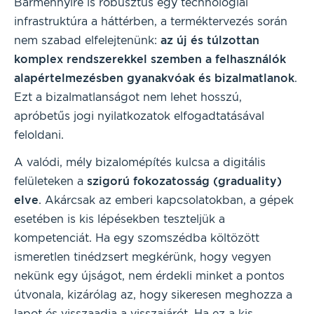
Bármennyire is robusztus egy technológiai
infrastruktúra a háttérben, a terméktervezés során
nem szabad elfelejtenünk:
az új és túlzottan
komplex rendszerekkel szemben a felhasználók
alapértelmezésben gyanakvóak és bizalmatlanok
.
Ezt a bizalmatlanságot nem lehet hosszú,
apróbetűs jogi nyilatkozatok elfogadtatásával
feloldani.
A valódi, mély bizalomépítés kulcsa a digitális
felületeken a
szigorú fokozatosság (graduality)
elve
. Akárcsak az emberi kapcsolatokban, a gépek
esetében is kis lépésekben teszteljük a
kompetenciát. Ha egy szomszédba költözött
ismeretlen tinédzsert megkérünk, hogy vegyen
nekünk egy újságot, nem érdekli minket a pontos
útvonala, kizárólag az, hogy sikeresen meghozza a
lapot és visszaadja a visszajárót. Ha ez a kis