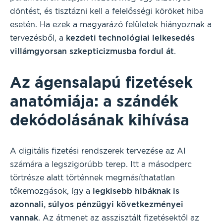
döntést, és tisztázni kell a felelősségi köröket hiba
esetén. Ha ezek a magyarázó felületek hiányoznak a
tervezésből, a
kezdeti technológiai lelkesedés
villámgyorsan szkepticizmusba fordul át
.
Az ágensalapú fizetések
anatómiája: a szándék
dekódolásának kihívása
A digitális fizetési rendszerek tervezése az AI
számára a legszigorúbb terep. Itt a másodperc
törtrésze alatt történnek megmásíthatatlan
tőkemozgások, így a
legkisebb hibáknak is
azonnali, súlyos pénzügyi következményei
vannak
. Az átmenet az asszisztált fizetésektől az