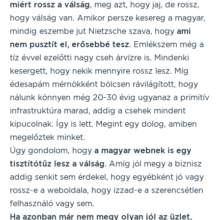
miért rossz a válság
, meg azt, hogy jaj, de rossz,
hogy válság van. Amikor persze kesereg a magyar,
mindig eszembe jut Nietzsche szava, hogy
ami
nem pusztít el, erősebbé tesz
. Emlékszem még a
tíz évvel ezelőtti nagy cseh árvízre is. Mindenki
kesergett, hogy nekik mennyire rossz lesz. Míg
édesapám mérnökként bölcsen rávilágított, hogy
nálunk könnyen még 20-30 évig ugyanaz a primitív
infrastruktúra marad, addig a csehek mindent
kipucolnak. Így is lett. Megint egy dolog, amiben
megelőztek minket.
Úgy gondolom, hogy
a magyar webnek is egy
tisztítótűz lesz a válság
. Amíg jól megy a biznisz
addig senkit sem érdekel, hogy egyébként jó vagy
rossz-e a weboldala, hogy izzad-e a szerencsétlen
felhasználó vagy sem.
Ha azonban már nem megy olyan jól az üzlet,