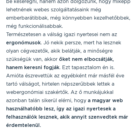
be keseregni, hanem azon dolgozunk, hogy miképp
lehetnének webes szolgáltatásaink még
emberbarátibbak, még könnyebben kezelhetőbbek,
még funkcionálisabbak.
Természetesen a válság igazi nyertesei nem az
ergonómusok
. Jó nekik persze, mert ha lesznek
olyan cégvezetők, akik belátják, a minőségre
szükségük van, akkor
őket nem elbocsátják,
hanem keresni fogják
. Ezt tapasztalom én is.
Amióta észrevettük az egyébként már másfél éve
tartó válságot, hirtelen népszerűbbek lettek a
webergonómiai szakértők. Az ő munkájukkal
azonban talán sikerül elérni, hogy
a magyar web
használhatóbb lesz, így az igazi nyertesek a
felhasználók lesznek, akik annyit szenvedtek már
érdemtelenül.