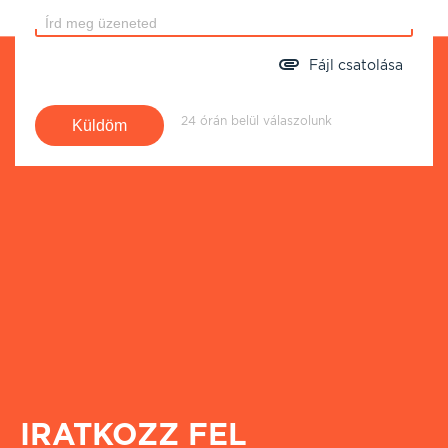
Fájl csatolása
24 órán belül válaszolunk
IRATKOZZ FEL