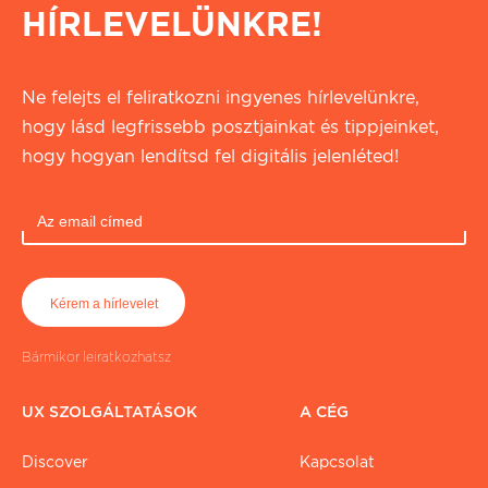
HÍRLEVELÜNKRE!
Ne felejts el feliratkozni ingyenes hírlevelünkre,
hogy lásd legfrissebb posztjainkat és tippjeinket,
hogy hogyan lendítsd fel digitális jelenléted!
Bármikor leiratkozhatsz
UX SZOLGÁLTATÁSOK
A CÉG
Discover
Kapcsolat