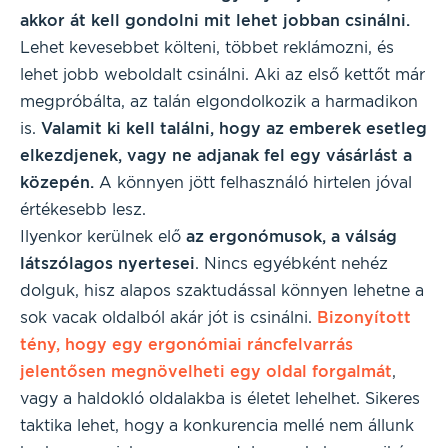
akkor át kell gondolni mit lehet jobban csinálni.
Lehet kevesebbet költeni, többet reklámozni, és
lehet jobb weboldalt csinálni. Aki az első kettőt már
megpróbálta, az talán elgondolkozik a harmadikon
is.
Valamit ki kell találni, hogy az emberek esetleg
elkezdjenek, vagy ne adjanak fel egy vásárlást a
közepén.
A könnyen jött felhasználó hirtelen jóval
értékesebb lesz.
Ilyenkor kerülnek elő
az ergonómusok, a válság
látszólagos nyertesei
. Nincs egyébként nehéz
dolguk, hisz alapos szaktudással könnyen lehetne a
sok vacak oldalból akár jót is csinálni.
Bizonyított
tény, hogy egy ergonómiai ráncfelvarrás
jelentősen megnövelheti egy oldal forgalmát
,
vagy a haldokló oldalakba is életet lehelhet. Sikeres
taktika lehet, hogy a konkurencia mellé nem állunk