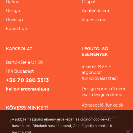
Define
Csapat
Design
Adatvédelem
Develop
Impersszum
Education
KAPCSOLAT
LEGUTOLSÓ
ESEMÉNYEK
Bartók Béla Út 39.
Sikeres MVP =
1114 Budapest
átgondolt
funkcióválasztás?
+36 70 280 3513
Design sprintről nem
hello@ergomania.eu
csak designereknek
Koncepció, funkciók
KÖVESS MINKET!
és a helyes irány
Ne építs homokra
A jobb felhasználói élmény érdekében az oldalon cookie-kat
várat!
használunk. Oldalunk használatával, Ön elfogadja a cookie-k
használatát.