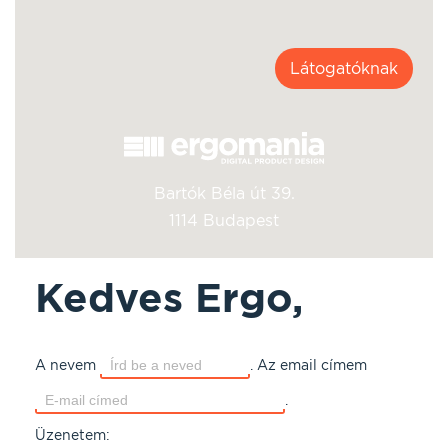
Látogatóknak
Bartók Béla út 39.
1114 Budapest
Kedves Ergo,
A nevem
.
Az email címem
.
Üzenetem: