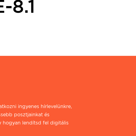
8.1
iratkozni ingyenes hírlevelünkre,
ssebb posztjainkat és
 hogyan lendítsd fel digitális