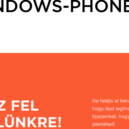
DOWS-PHONE-
Z FEL
Ne felejts el fel
hogy lásd legfri
LÜNKRE!
tippjeinket, hogy
jelenléted!