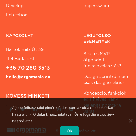
Develop
Impersszum
Education
KAPCSOLAT
LEGUTOLSÓ
ESEMÉNYEK
Bartók Béla Út 39.
Sikeres MVP =
1114 Budapest
átgondolt
funkcióválasztás?
+36 70 280 3513
Design sprintről nem
hello@ergomania.eu
csak designereknek
Koncepció, funkciók
KÖVESS MINKET!
és a helyes irány
Ne építs homokra
A jobb felhasználói élmény érdekében az oldalon cookie-kat
várat!
használunk. Oldalunk használatával, Ön elfogadja a cookie-k
használatát.
OK
© 2026 ergománia kft.