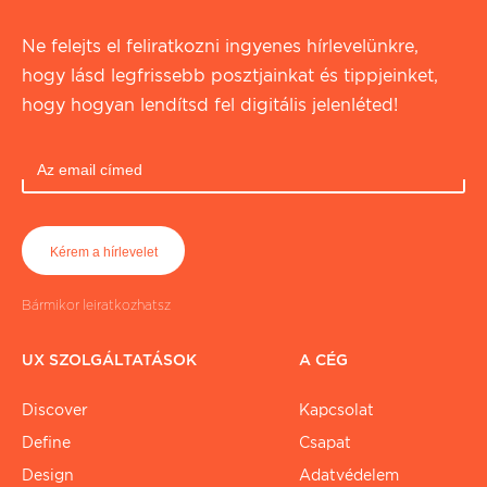
Ne felejts el feliratkozni ingyenes hírlevelünkre,
hogy lásd legfrissebb posztjainkat és tippjeinket,
hogy hogyan lendítsd fel digitális jelenléted!
Bármikor leiratkozhatsz
UX SZOLGÁLTATÁSOK
A CÉG
Discover
Kapcsolat
Define
Csapat
Design
Adatvédelem