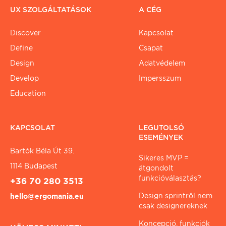
UX SZOLGÁLTATÁSOK
A CÉG
Discover
Kapcsolat
Define
Csapat
Design
Adatvédelem
Develop
Impersszum
Education
KAPCSOLAT
LEGUTOLSÓ
ESEMÉNYEK
Bartók Béla Út 39.
Sikeres MVP =
1114 Budapest
átgondolt
funkcióválasztás?
+36 70 280 3513
Design sprintről nem
hello@ergomania.eu
csak designereknek
Koncepció, funkciók