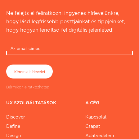
Ne felejts el feliratkozni ingyenes hírlevelünkre,
hogy lásd legfrissebb posztjainkat és tippjeinket,
hogy hogyan lendítsd fel digitális jelenléted!
Bármikor leiratkozhatsz
UX SZOLGÁLTATÁSOK
A CÉG
Discover
Kapcsolat
Define
Csapat
Design
Adatvédelem