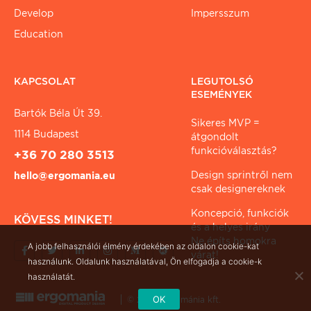
Develop
Impersszum
Education
KAPCSOLAT
LEGUTOLSÓ
ESEMÉNYEK
Bartók Béla Út 39.
Sikeres MVP =
1114 Budapest
átgondolt
funkcióválasztás?
+36 70 280 3513
Design sprintről nem
hello@ergomania.eu
csak designereknek
Koncepció, funkciók
KÖVESS MINKET!
és a helyes irány
Ne építs homokra
A jobb felhasználói élmény érdekében az oldalon cookie-kat
várat!
használunk. Oldalunk használatával, Ön elfogadja a cookie-k
használatát.
OK
© 2026 ergománia kft.