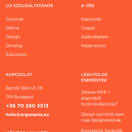
UX SZOLGÁLTATÁSOK
A CÉG
Discover
Kapcsolat
Define
Csapat
Design
Adatvédelem
Develop
Impersszum
Education
KAPCSOLAT
LEGUTOLSÓ
ESEMÉNYEK
Bartók Béla Út 39.
Sikeres MVP =
1114 Budapest
átgondolt
funkcióválasztás?
+36 70 280 3513
Design sprintről nem
hello@ergomania.eu
csak designereknek
Koncepció, funkciók