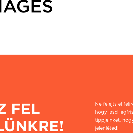
MAGES
Z FEL
Ne felejts el fel
hogy lásd legfri
LÜNKRE!
tippjeinket, hogy
jelenléted!