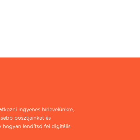
iratkozni ingyenes hírlevelünkre,
ssebb posztjainkat és
 hogyan lendítsd fel digitális