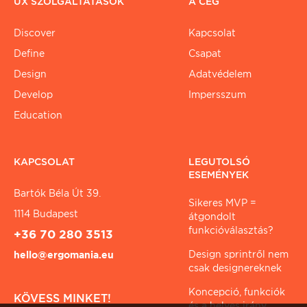
UX SZOLGÁLTATÁSOK
A CÉG
Discover
Kapcsolat
Define
Csapat
Design
Adatvédelem
Develop
Impersszum
Education
KAPCSOLAT
LEGUTOLSÓ
ESEMÉNYEK
Bartók Béla Út 39.
Sikeres MVP =
1114 Budapest
átgondolt
funkcióválasztás?
+36 70 280 3513
Design sprintről nem
hello@ergomania.eu
csak designereknek
Koncepció, funkciók
KÖVESS MINKET!
és a helyes irány