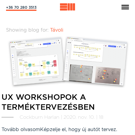
+36 70 280 3513
Showing blog for:
Távoli
UX WORKSHOPOK A
TERMÉKTERVEZÉSBEN
Cockburn Harlan | 2020. nov. 10. | 18
Tovább olvasomKépzelje el, hogy új autót tervez.