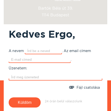
Bartók Béla út 39.
1114 Budapest
Kedves Ergo,
A nevem
.
Az email címem
.
Üzenetem:
Fájl csatolása
24 órán belül válaszolunk