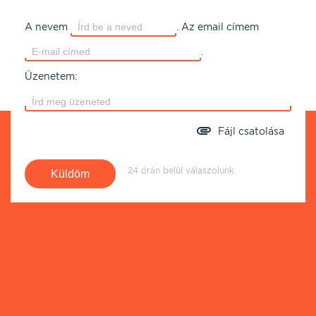
A nevem
.
Az email címem
.
Üzenetem:
Fájl csatolása
24 órán belül válaszolunk