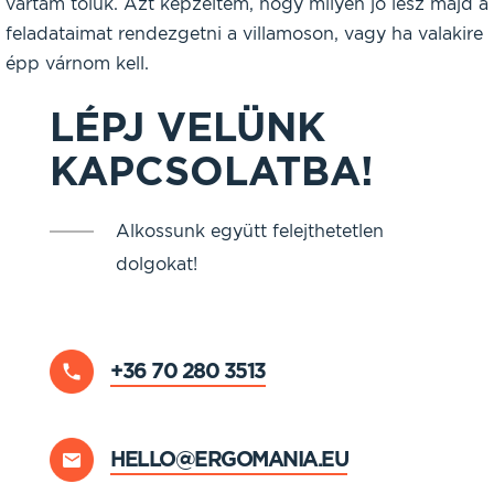
vártam tőlük. Azt képzeltem, hogy milyen jó lesz majd a
feladataimat rendezgetni a villamoson, vagy ha valakire
épp várnom kell.
LÉPJ VELÜNK
KAPCSOLATBA!
Alkossunk együtt felejthetetlen
dolgokat!
+36 70 280 3513
HELLO@ERGOMANIA.EU