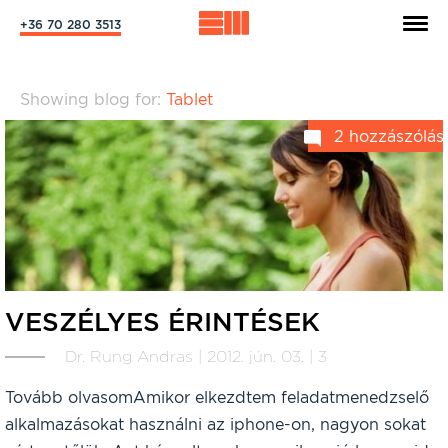
+36 70 280 3513
Showing blog for:
Tablet
2 hozzászólás
VESZÉLYES ÉRINTÉSEK
Dr. Rung Andras | 2012. jún. 03. | 3
Tovább olvasomAmikor elkezdtem feladatmenedzselő
alkalmazásokat használni az iphone-on, nagyon sokat