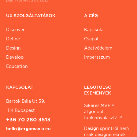
Bármikor leiratkozhatsz
UX SZOLGÁLTATÁSOK
A CÉG
Discover
Kapcsolat
Define
Csapat
Design
Adatvédelem
Develop
Impersszum
Education
KAPCSOLAT
LEGUTOLSÓ
ESEMÉNYEK
Bartók Béla Út 39.
Sikeres MVP =
1114 Budapest
átgondolt
funkcióválasztás?
+36 70 280 3513
Design sprintről nem
hello@ergomania.eu
csak designereknek