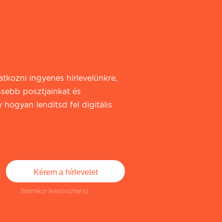
iratkozni ingyenes hírlevelünkre,
ssebb posztjainkat és
 hogyan lendítsd fel digitális
Bármikor leiratkozhatsz