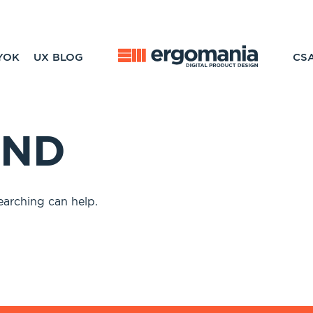
YOK
UX BLOG
CS
UND
earching can help.