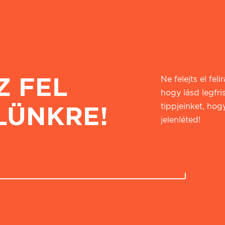
Z FEL
Ne felejts el fel
hogy lásd legfri
LÜNKRE!
tippjeinket, hogy
jelenléted!