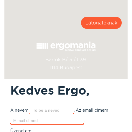
Látogatóknak
Bartók Béla út 39.
1114 Budapest
Kedves Ergo,
A nevem
.
Az email címem
.
Üzenetem: