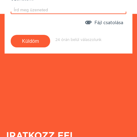
Fájl csatolása
24 órán belül válaszolunk
IRATKOZZ FEL