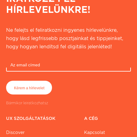
HÍRLEVELÜNKRE!
Ne felejts el feliratkozni ingyenes hírlevelünkre,
hogy lásd legfrissebb posztjainkat és tippjeinket,
hogy hogyan lendítsd fel digitális jelenléted!
Bármikor leiratkozhatsz
UX SZOLGÁLTATÁSOK
A CÉG
Discover
Kapcsolat