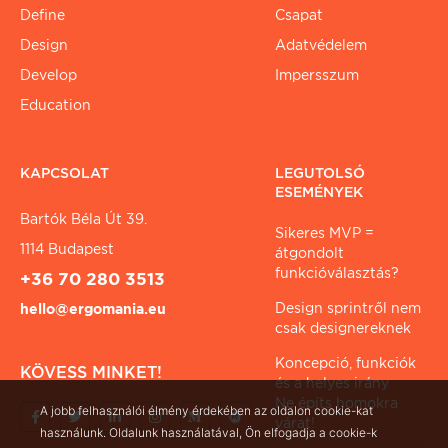
Define
Csapat
Design
Adatvédelem
Develop
Impersszum
Education
KAPCSOLAT
LEGUTOLSÓ
ESEMÉNYEK
Bartók Béla Út 39.
Sikeres MVP =
1114 Budapest
átgondolt
funkcióválasztás?
+36 70 280 3513
Design sprintről nem
hello@ergomania.eu
csak designereknek
Koncepció, funkciók
KÖVESS MINKET!
és a helyes irány
Ne építs homokra
A jobb felhasználói élmény érdekében az oldalon cookie-kat
várat!
használunk. Oldalunk használatával, Ön elfogadja a cookie-k