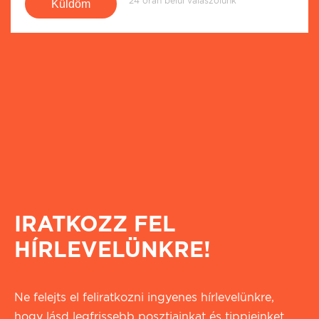
24 órán belül válaszolunk
IRATKOZZ FEL
HÍRLEVELÜNKRE!
Ne felejts el feliratkozni ingyenes hírlevelünkre,
hogy lásd legfrissebb posztjainkat és tippjeinket,