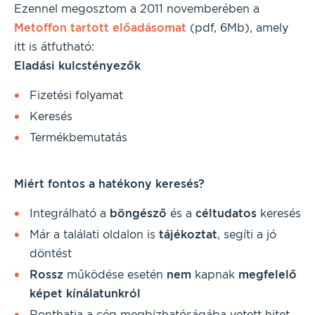
Ezennel megosztom a 2011 novemberében a
Metoffon tartott előadásomat
(pdf, 6Mb), amely
itt is átfutható:
Eladási kulcstényezők
Fizetési folyamat
Keresés
Termékbemutatás
Miért fontos a hatékony keresés?
Integrálható a
böngésző
és a
céltudatos
keresés
Már a találati oldalon is
tájékoztat
, segíti a jó
döntést
Rossz
működése esetén
nem
kapnak
megfelelő
képet kínálatunkról
Ronthatja a cég megbízhatóságába vetett hitet,