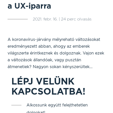
a UX-iparra
2021. febr. 16. | 24 perc olvasás
A koronavírus-járvány mélyreható változásokat
eredményezett abban, ahogy az emberek
világszerte érintkeznek és dolgoznak. Vajon ezek
a változások állandóak, vagy pusztán
átmenetiek? Nagyon sokan kényszerültek...
LÉPJ VELÜNK
KAPCSOLATBA!
Alkossunk együtt felejthetetlen
dolgokat!