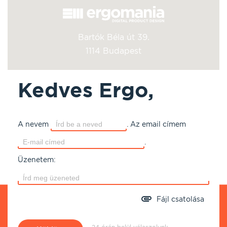
Bartók Béla út 39.
1114 Budapest
Kedves Ergo,
A nevem
.
Az email címem
.
Üzenetem:
Fájl csatolása