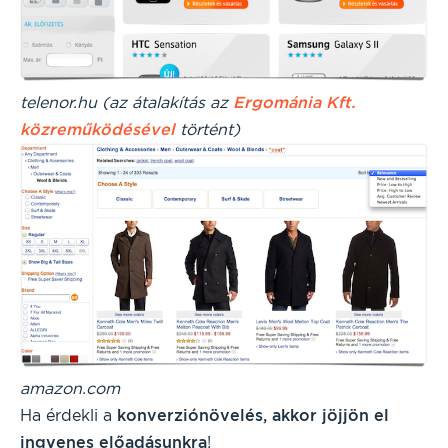
telenor.hu (az átalakítás az
Ergománia Kft.
közreműködésével
történt)
amazon.com
Ha érdekli a
konverziónövelés, akkor jöjjön el
ingyenes előadásunkra
!