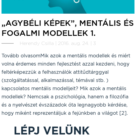
„AGYBÉLI KÉPEK”, MENTÁLIS ÉS
FOGALMI MODELLEK 1.
Herendy Csilla | 2016. aug. 24. | 3
Tovább olvasomMik azok a mentális modellek és miért
volna érdemes minden fejlesztést azzal kezdeni, hogy
feltérképezzük a felhasználók attitűdtárggyal
(szolgáltatással, alkalmazással, témával stb. )
kapcsolatos mentális modelljeit? Mik azok a mentális
modellek? Nemcsak a pszichológia, hanem a filozófia
és a nyelvészet évszázadok óta legnagyobb kérdése,
hogy miként reprezentáljuk a fejünkben a világot [2].
LÉPJ VELÜNK