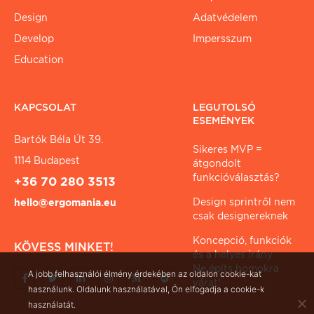
Design
Adatvédelem
Develop
Impersszum
Education
KAPCSOLAT
LEGUTOLSÓ
ESEMÉNYEK
Bartók Béla Út 39.
Sikeres MVP =
1114 Budapest
átgondolt
funkcióválasztás?
+36 70 280 3513
Design sprintről nem
hello@ergomania.eu
csak designereknek
Koncepció, funkciók
KÖVESS MINKET!
és a helyes irány
Ne építs homokra
A jobb felhasználói élmény érdekében az oldalon cookie-kat
várat!
használunk. Oldalunk használatával, Ön elfogadja a cookie-k
használatát.