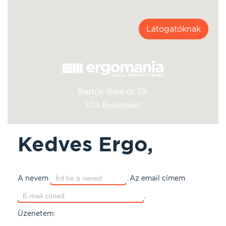
Látogatóknak
Bartók Béla út 39.
1114 Budapest
Kedves Ergo,
A nevem
.
Az email címem
.
Üzenetem: