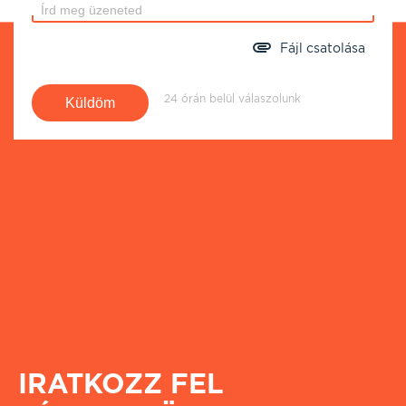
Fájl csatolása
24 órán belül válaszolunk
IRATKOZZ FEL