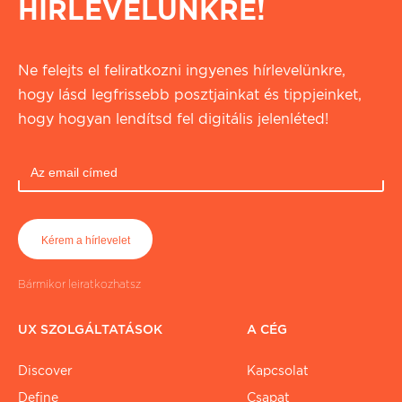
HÍRLEVELÜNKRE!
Ne felejts el feliratkozni ingyenes hírlevelünkre,
hogy lásd legfrissebb posztjainkat és tippjeinket,
hogy hogyan lendítsd fel digitális jelenléted!
Bármikor leiratkozhatsz
UX SZOLGÁLTATÁSOK
A CÉG
Discover
Kapcsolat
Define
Csapat