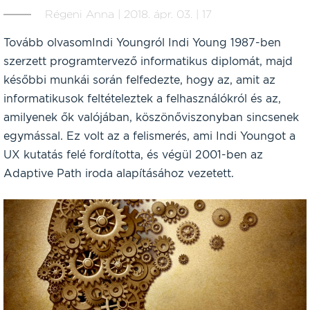
Régeni Anna | 2018. ápr. 03. | 17
Tovább olvasomIndi Youngról Indi Young 1987-ben
szerzett programtervező informatikus diplomát, majd
későbbi munkái során felfedezte, hogy az, amit az
informatikusok feltételeztek a felhasználókról és az,
amilyenek ők valójában, köszönőviszonyban sincsenek
egymással. Ez volt az a felismerés, ami Indi Youngot a
UX kutatás felé fordította, és végül 2001-ben az
Adaptive Path iroda alapításához vezetett.