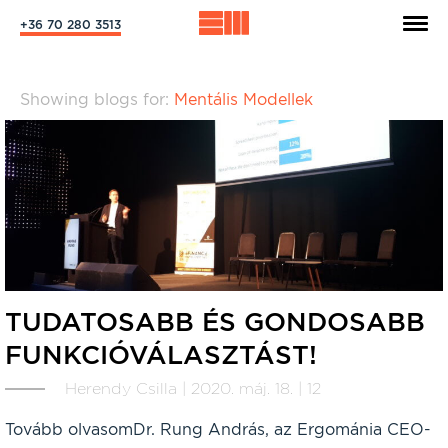
+36 70 280 3513
Showing blogs for:
Mentális Modellek
TUDATOSABB ÉS GONDOSABB
FUNKCIÓVÁLASZTÁST!
Herendy Csilla | 2020. máj. 18. | 12
Tovább olvasomDr. Rung András, az Ergománia CEO-