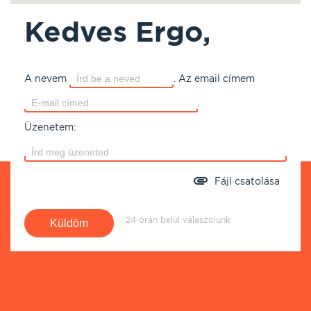
Kedves Ergo,
A nevem
.
Az email címem
.
Üzenetem:
Fájl csatolása
24 órán belül válaszolunk