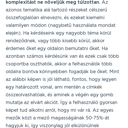
komplexitást ne növeljük meg túlzottan.
Az
azonos tematika alá tartozó részeket célszerű
összefoglalóan elnevezni, és ezeket kiemelni
valamilyen módon (nagybetű használata mondat
elején). Ha kérdéseink egy nagyobb téma körül
rendeződnek, vagy több kisebb körül, akkor
érdemes őket egy oldalon bemutatni őket. Ha
azonban számos kérdésünk van és ezek csak több
csoportba oszthatók, akkor a felhasználók több
oldalra bontva könnyebben fogadják be őket. Mint
az alábbi képen is jól látható, fontos, hogy legyen
egy határozott vonal, ami mentén a címkék
összeolvashatóak, és aminek a végén egy gomb
mutatja az elvárt akciót. Így a felhasználó gyorsan
képet tud alkotni arról, hogy mi vár rá. Az egyes
mezők közt a mező magasságának 50-75%-át
hagyjuk ki, így viszonylag jól elkülönülnek