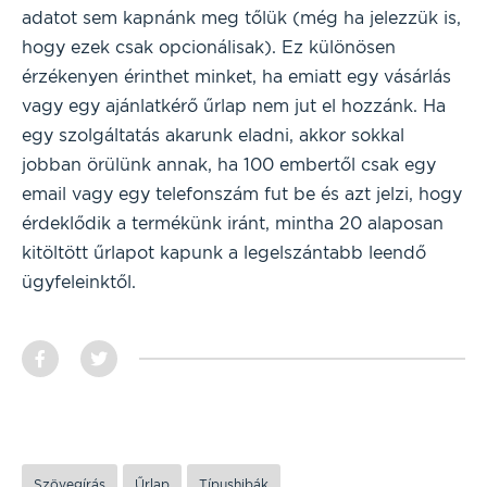
adatot sem kapnánk meg tőlük (még ha jelezzük is,
hogy ezek csak opcionálisak). Ez különösen
érzékenyen érinthet minket, ha emiatt egy vásárlás
vagy egy ajánlatkérő űrlap nem jut el hozzánk. Ha
egy szolgáltatás akarunk eladni, akkor sokkal
jobban örülünk annak, ha 100 embertől csak egy
email vagy egy telefonszám fut be és azt jelzi, hogy
érdeklődik a termékünk iránt, mintha 20 alaposan
kitöltött űrlapot kapunk a legelszántabb leendő
ügyfeleinktől.
Szövegírás
Űrlap
Típushibák