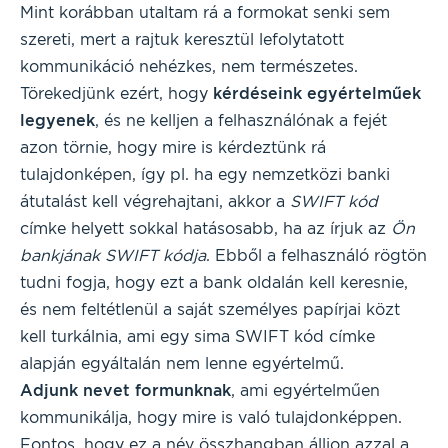
Mint korábban utaltam rá a formokat senki sem
szereti, mert a rajtuk keresztül lefolytatott
kommunikáció nehézkes, nem természetes.
Törekedjünk ezért, hogy
kérdéseink egyértelműek
legyenek
, és ne kelljen a felhasználónak a fejét
azon törnie, hogy mire is kérdeztünk rá
tulajdonképen, így pl. ha egy nemzetközi banki
átutalást kell végrehajtani, akkor a
SWIFT kód
címke helyett sokkal hatásosabb, ha az írjuk az
Ön
bankjának SWIFT kódja
. Ebből a felhasználó rögtön
tudni fogja, hogy ezt a bank oldalán kell keresnie,
és nem feltétlenül a saját személyes papírjai közt
kell turkálnia, ami egy sima SWIFT kód címke
alapján egyáltalán nem lenne egyértelmű.
Adjunk nevet formunknak
, ami egyértelműen
kommunikálja, hogy mire is való tulajdonképpen.
Fontos, hogy ez a név összhangban álljon azzal a