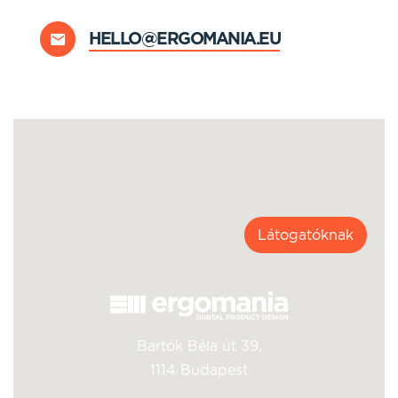
HELLO@ERGOMANIA.EU
Látogatóknak
Bartók Béla út 39.
1114 Budapest