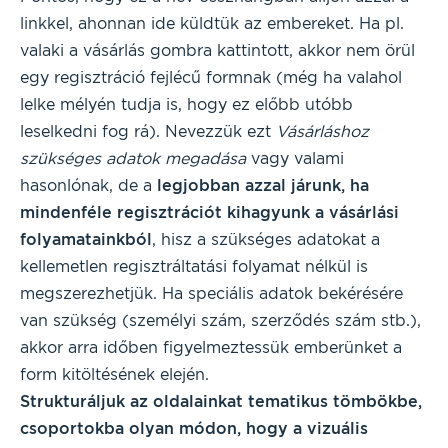
linkkel, ahonnan ide küldtük az embereket. Ha pl.
valaki a vásárlás gombra kattintott, akkor nem örül
egy regisztráció fejlécű formnak (még ha valahol
lelke mélyén tudja is, hogy ez előbb utóbb
leselkedni fog rá). Nevezzük ezt
Vásárláshoz
szükséges adatok megadása
vagy valami
hasonlónak, de a
legjobban azzal járunk, ha
mindenféle regisztrációt kihagyunk a vásárlási
folyamatainkból
, hisz a szükséges adatokat a
kellemetlen regisztráltatási folyamat nélkül is
megszerezhetjük. Ha speciális adatok bekérésére
van szükség (személyi szám, szerződés szám stb.),
akkor arra időben figyelmeztessük emberünket a
form kitöltésének elején.
Strukturáljuk az oldalainkat tematikus tömbökbe,
csoportokba olyan módon, hogy a vizuális