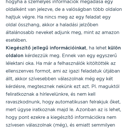
hogyha a személyes információk megadása egy
oldalként van jelezve, de a valóságban több oldalon
hajtjuk végre. Ha nincs meg az egy feladat egy
oldal összhang, akkor a haladási jelzőben
általánosabb neveket adjunk meg, mint az amazon
esetében.
Kiegészítő jellegű információinkat
, ha lehet
külön
oldalon
kérdezzük meg. Ennek van egy egyszerű
lélektani oka. Ha már a felhasználók kitöltötték az
ellenszenves formot, ami az igazi feladatuk útjában
állt, akkor szívesebben válaszolnak még egy két
kérdésre, megtesznek nekünk ezt azt. Pl. maguktól
feliratkoznak a hírlevelünkre, és nem kell
ravaszkodnunk, hogy automatikusan felrakjuk őket,
mert úgyse iratkoznak majd le. Azonban az is lehet,
hogy pont ezekre a kiegészítő információkra nem
szívesen válaszolnak (még), és emiatt semmilyen