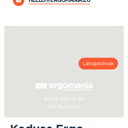
HELLO@ERGOMANIA.EU
Látogatóknak
Bartók Béla út 39.
1114 Budapest