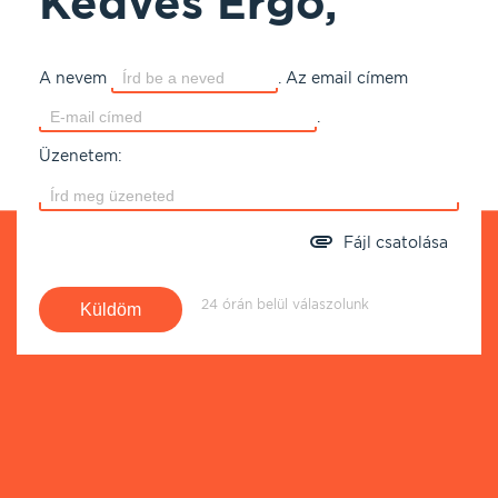
Kedves Ergo,
A nevem
.
Az email címem
.
Üzenetem:
Fájl csatolása
24 órán belül válaszolunk