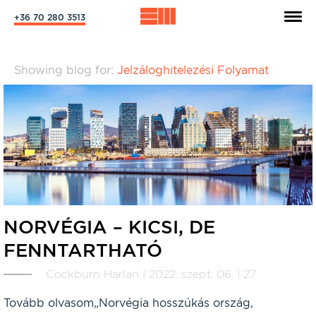
+36 70 280 3513
Showing blog for:
Jelzáloghitelezési Folyamat
NORVÉGIA – KICSI, DE
FENNTARTHATÓ
Cockburn Harlan | 2022. szept. 06. | 27
Tovább olvasom„Norvégia hosszúkás ország,