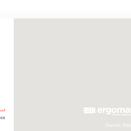
ása
Bartók Béla