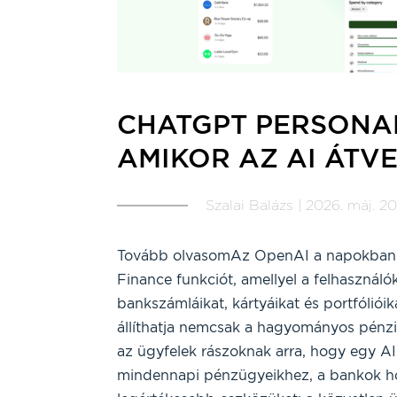
CHATGPT PERSONAL
AMIKOR AZ AI ÁTVE
Szalai Balázs | 2026. máj. 20.
Tovább olvasomAz OpenAI a napokban 
Finance funkciót, amellyel a felhasználó
bankszámláikat, kártyáikat és portfólióik
állíthatja nemcsak a hagyományos pénzi
az ügyfelek rászoknak arra, hogy egy AI
mindennapi pénzügyeikhez, a bankok ho