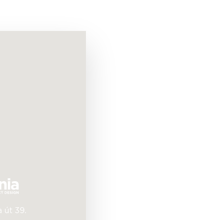
 út 39.