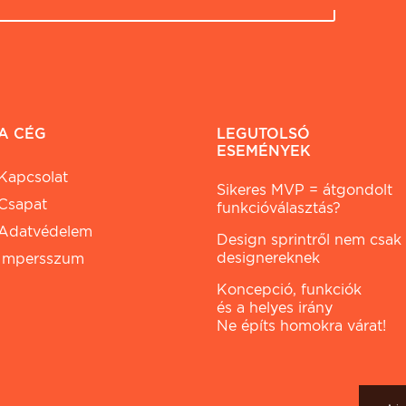
A CÉG
LEGUTOLSÓ
ESEMÉNYEK
Kapcsolat
Sikeres MVP = átgondolt
Csapat
funkcióválasztás?
Adatvédelem
Design sprintről nem csak
designereknek
Impersszum
Koncepció, funkciók
és a helyes irány
Ne építs homokra várat!