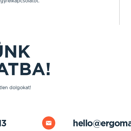
gyfélkapcsolatot.
ÜNK
ATBA!
tlen dolgokat!
13
hello@ergoma