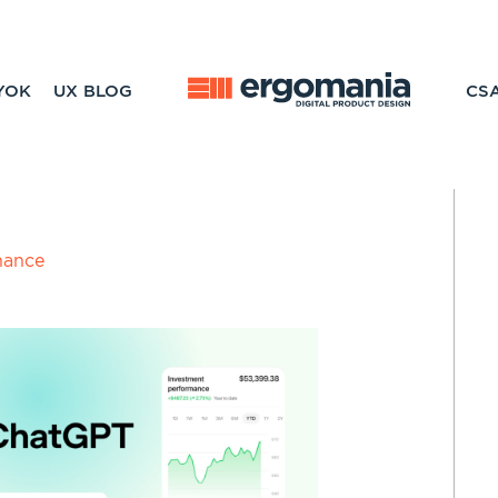
YOK
UX BLOG
CS
nance