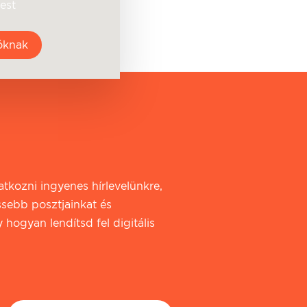
est
óknak
iratkozni ingyenes hírlevelünkre,
ssebb posztjainkat és
 hogyan lendítsd fel digitális