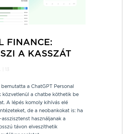
 FINANCE:
SZI A KASSZÁT
 | 13
bemutatta a ChatGPT Personal
k közvetlenül a chatbe köthetik be
at. A lépés komoly kihívás elé
ntézeteket, de a neobankokat is: ha
-asszisztenst használjanak a
sszú távon elveszíthetik