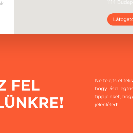
1114 Budap
nk
Látogat
Z FEL
Ne felejts el fel
hogy lásd legfri
LÜNKRE!
tippjeinket, hogy
jelenléted!