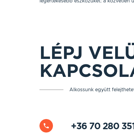
legértékesebb eszközüket: a közvetlen ü
LÉPJ VEL
KAPCSOL
Alkossunk együtt felejthete
+36 70 280 35